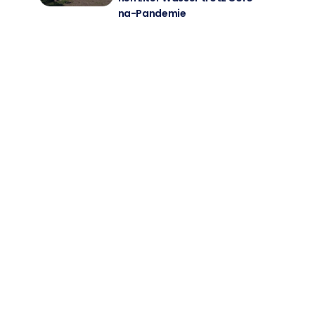
na-Pan­de­mie