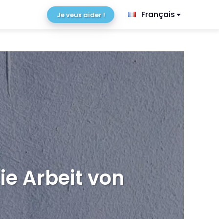
Français
Je veux aider !
ie Ar­beit von