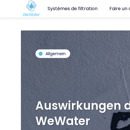
Systèmes de filtration
Faire un
Allgemein
Aus­wir­kun­gen d
We­Wa­ter