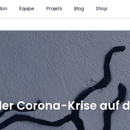
 don
Équipe
Projets
Blog
Shop
er Co­ro­na-Kri­se auf d