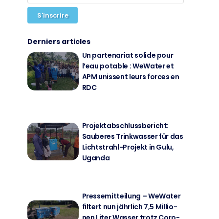
S'inscrire
Derniers articles
Un par­ten­ari­at so­li­de pour
l’eau pota­ble : We­Wa­ter et
APM unis­sent leurs forces en
RDC
Pro­jekt­ab­schluss­be­richt:
Sau­be­res Trink­was­ser für das
Licht­strahl-Pro­jekt in Gulu,
Ugan­da
Pres­se­mit­tei­lung – We­Wa­ter
fil­tert nun jähr­lich 7,5 Mil­lio­
nen Li­ter Was­ser trotz Co­ro­