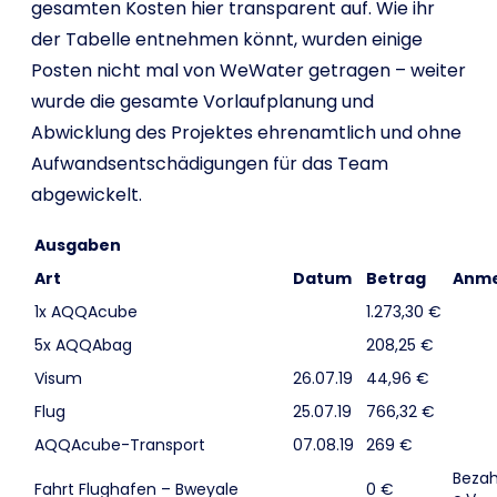
gesamten Kosten hier transparent auf. Wie ihr
der Tabelle entnehmen könnt, wurden einige
Posten nicht mal von WeWater getragen – weiter
wurde die gesamte Vorlaufplanung und
Abwicklung des Projektes ehrenamtlich und ohne
Aufwandsentschädigungen für das Team
abgewickelt.
Ausgaben
Art
Datum
Betrag
Anm
1x AQQAcube
1.273,30 €
5x AQQAbag
208,25 €
Visum
26.07.19
44,96 €
Flug
25.07.19
766,32 €
AQQAcube-Transport
07.08.19
269 €
Bezahl
Fahrt Flughafen – Bweyale
0 €