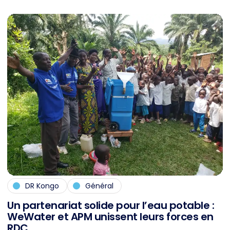
DR Kongo
Général
Un par­ten­ari­at so­li­de pour l’eau pota­ble :
We­Wa­ter et APM unis­sent leurs forces en
RDC