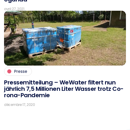
avril 27, 2021
Presse
Pres­se­mit­tei­lung – We­Wa­ter fil­tert nun
jähr­lich 7,5 Mil­lio­nen Li­ter Was­ser trotz Co­
ro­na-Pan­de­mie
décembre 17, 2020