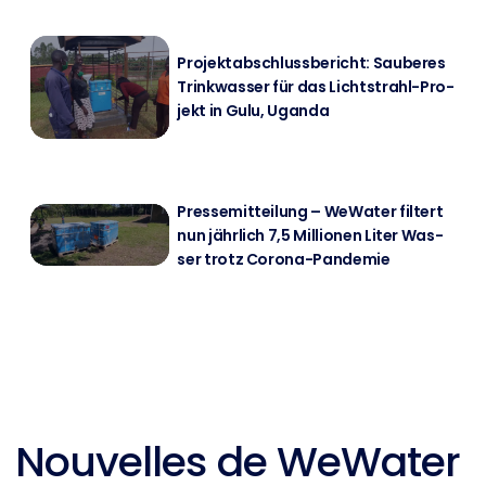
Pro­jekt­ab­schluss­be­richt: Sau­be­res
Trink­was­ser für das Licht­strahl-Pro­
jekt in Gulu, Ugan­da
Pres­se­mit­tei­lung – We­Wa­ter fil­tert
nun jähr­lich 7,5 Mil­lio­nen Li­ter Was­
ser trotz Co­ro­na-Pan­de­mie
Nouvelles de WeWater