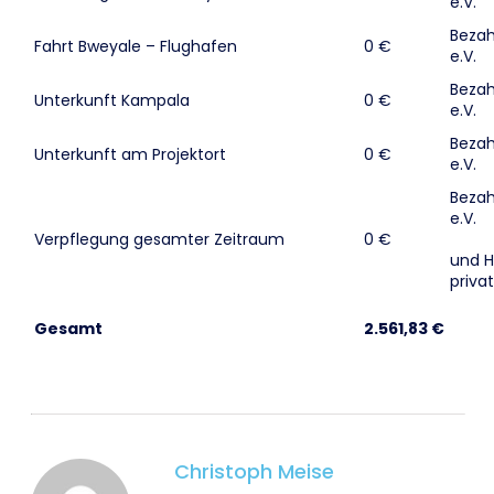
e.V.
Bezahl
Fahrt Bweyale – Flughafen
0 €
e.V.
Bezahl
Unterkunft Kampala
0 €
e.V.
Bezahl
Unterkunft am Projektort
0 €
e.V.
Bezahl
e.V.
Verpflegung gesamter Zeitraum
0 €
und H
privat
Gesamt
2.561,83 €
Christoph Meise