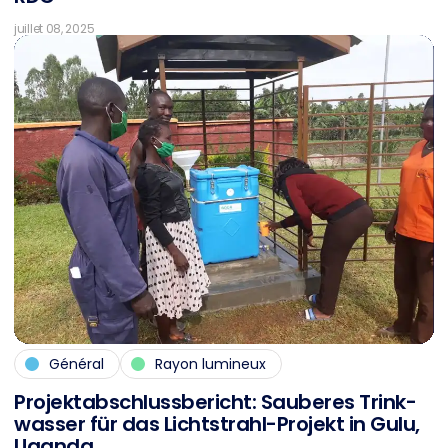
juillet 08, 2025
Général
Rayon lumineux
Pro­jekt­ab­schluss­be­richt: Sau­be­res Trink­
was­ser für das Licht­strahl-Pro­jekt in Gulu,
Ugan­da