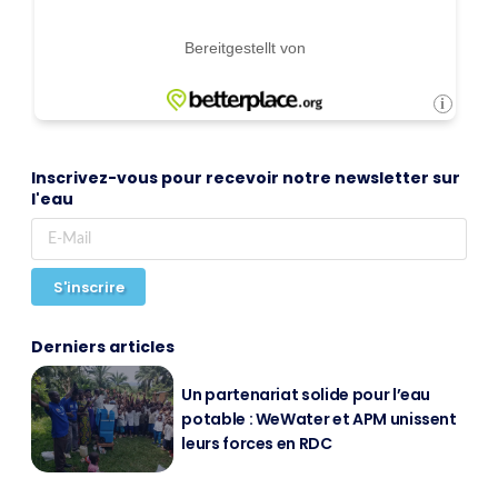
Inscrivez-vous pour recevoir notre newsletter sur
l'eau
S'inscrire
Derniers articles
Un par­ten­ari­at so­li­de pour l’eau
pota­ble : We­Wa­ter et APM unis­sent
leurs forces en RDC