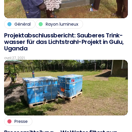
Général
Rayon lumineux
Pro­jekt­ab­schluss­be­richt: Sau­be­res Trink­
was­ser für das Licht­strahl-Pro­jekt in Gulu,
Ugan­da
avril 27, 2021
Presse