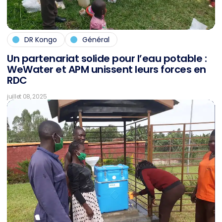
DR Kongo
Général
Un par­ten­ari­at so­li­de pour l’eau pota­ble :
We­Wa­ter et APM unis­sent leurs forces en
RDC
juillet 08, 2025