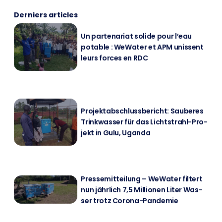
Derniers articles
Un par­ten­ari­at so­li­de pour l’eau
pota­ble : We­Wa­ter et APM unis­sent
leurs forces en RDC
Pro­jekt­ab­schluss­be­richt: Sau­be­res
Trink­was­ser für das Licht­strahl-Pro­
jekt in Gulu, Ugan­da
Pres­se­mit­tei­lung – We­Wa­ter fil­tert
nun jähr­lich 7,5 Mil­lio­nen Li­ter Was­
ser trotz Co­ro­na-Pan­de­mie