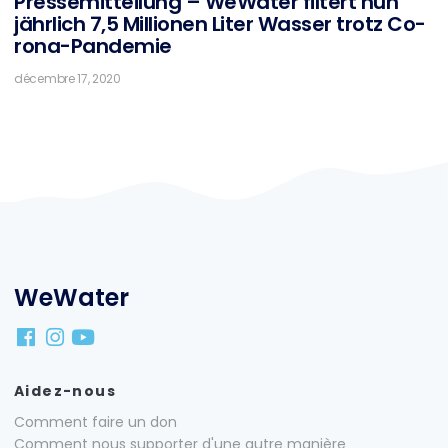
Pres­se­mit­tei­lung – We­Wa­ter fil­tert nun
jähr­lich 7,5 Mil­lio­nen Li­ter Was­ser trotz Co­
ro­na-Pan­de­mie
décembre 17, 2020
WeWater
Aidez-nous
Comment faire un don
Comment nous supporter d'une autre manière