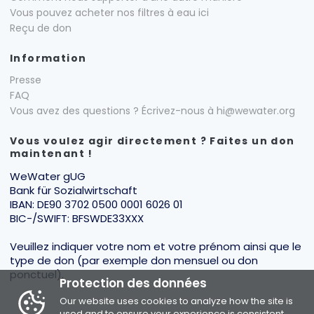
Vous pouvez acheter nos filtres à eau ici
Reçu de don
Information
Presse
FAQ
Vous avez des questions ? Écrivez-nous à hi@wewater.org
Vous voulez agir directement ? Faites un don
maintenant !
WeWater gUG
Bank für Sozialwirtschaft
IBAN: DE90 3702 0500 0001 6026 01
BIC-/SWIFT: BFSWDE33XXX
Veuillez indiquer votre nom et votre prénom ainsi que le
type de don (par exemple don mensuel ou don
ponctuel).
Protection des données
Our website uses cookies to analyze how the site is
used and to ensure your experience is consistent