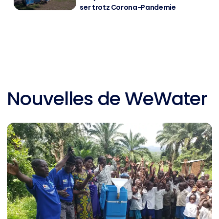
ser trotz Co­ro­na-Pan­de­mie
Nouvelles de WeWater