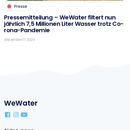
Presse
Pres­se­mit­tei­lung – We­Wa­ter fil­tert nun
jähr­lich 7,5 Mil­lio­nen Li­ter Was­ser trotz Co­
ro­na-Pan­de­mie
décembre 17, 2020
WeWater