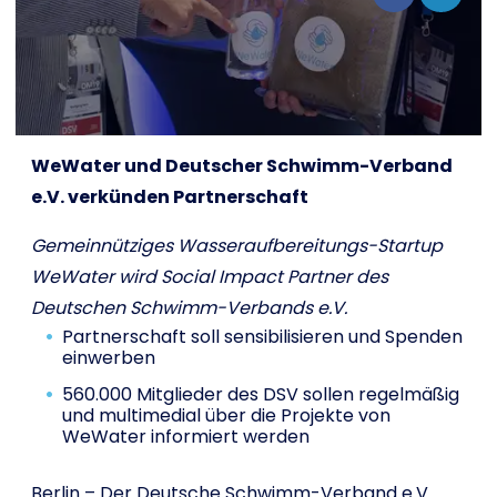
Shop
Français
WeWater und Deutscher Schwimm-Verband
Je veux aider !
e.V. verk
ü
nden Partnerschaft
Gemeinnütziges Wasseraufbereitungs-Startup
WeWater wird Social Impact Partner des
Deutschen Schwimm-Verbands e.V.
Partnerschaft soll sensibilisieren und Spenden
einwerben
560.000 Mitglieder des DSV sollen regelmäßig
und multimedial über die Projekte von
WeWater informiert werden
Berlin – Der Deutsche Schwimm-Verband e.V.