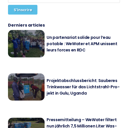
S'inscrire
Derniers articles
Un par­ten­ari­at so­li­de pour l’eau
pota­ble : We­Wa­ter et APM unis­sent
leurs forces en RDC
Pro­jekt­ab­schluss­be­richt: Sau­be­res
Trink­was­ser für das Licht­strahl-Pro­
jekt in Gulu, Ugan­da
Pres­se­mit­tei­lung – We­Wa­ter fil­tert
nun jähr­lich 7,5 Mil­lio­nen Li­ter Was­