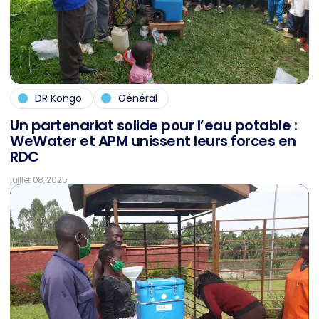
DR Kongo
Général
Un par­ten­ari­at so­li­de pour l’eau pota­ble :
We­Wa­ter et APM unis­sent leurs forces en
RDC
juillet 08, 2025