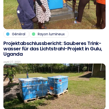
Général
Rayon lumineux
Pro­jekt­ab­schluss­be­richt: Sau­be­res Trink­
was­ser für das Licht­strahl-Pro­jekt in Gulu,
Ugan­da
avril 27, 2021