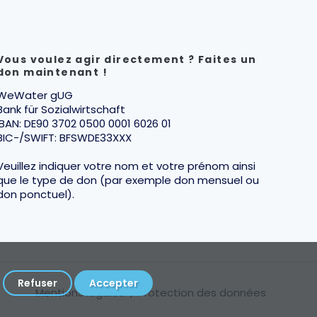
Vous voulez agir directement ? Faites un
don maintenant !
WeWater gUG
Bank für Sozialwirtschaft
IBAN: DE90 3702 0500 0001 6026 01
BIC-/SWIFT: BFSWDE33XXX
Veuillez indiquer votre nom et votre prénom ainsi
que le type de don (par exemple don mensuel ou
don ponctuel).
Refuser
Accepter
Mentions légales
|
Protection des données