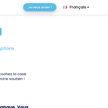
Français
Je veux aider !
l
options
 cochez la case
tre soutien !
banque. Vous