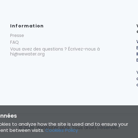
Information
Presse
FAQ
Vous avez des questions ? Écrivez-nous à
hi@wewater.org
onnées
kies to analyze how the site is used and to ensure your
©
2026
, WeWater gUG.
Tous droits réservés.
tent between visits.
Cookies Policy