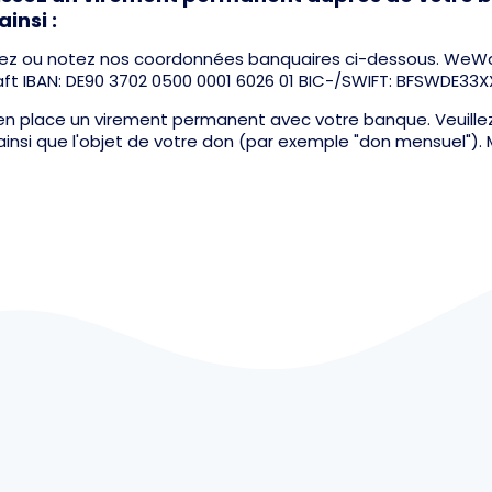
insi :
lez ou notez nos coordonnées banquaires ci-dessous. WeW
haft IBAN: DE90 3702 0500 0001 6026 01 BIC-/SWIFT: BFSWDE33X
en place un virement permanent avec votre banque. Veuillez
nsi que l'objet de votre don (par exemple "don mensuel"). 