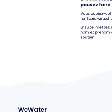
pouvez faire a
Vous copiez-col
für Sozialwirtsc
Ensuite, mettez 
nom et prénom ai
soutien !
WeWater