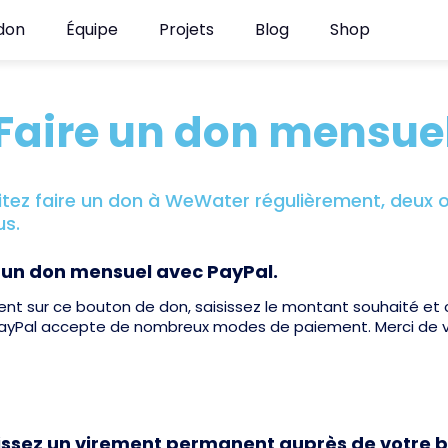
 don
Équipe
Projets
Blog
Shop
Fai­re un don men­su­e
itez faire un don à WeWater régulièrement, deux 
us.
s un don mensuel avec PayPal.
nt sur ce bouton de don, saisissez le montant souhaité et
PayPal accepte de nombreux modes de paiement. Merci de vo
lissez un virement permanent auprès de votre 