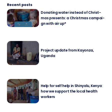
Recent posts
Do­na­ting wa­ter in­s­tead of Christ­
mas pres­ents: a Christ­mas cam­pai­
gn with air up®
Pro­ject up­date from Kayon­za,
Ugan­da
Help for self help in Shin­ya­lu, Ke­nya:
how we sup­port the lo­cal health
workers