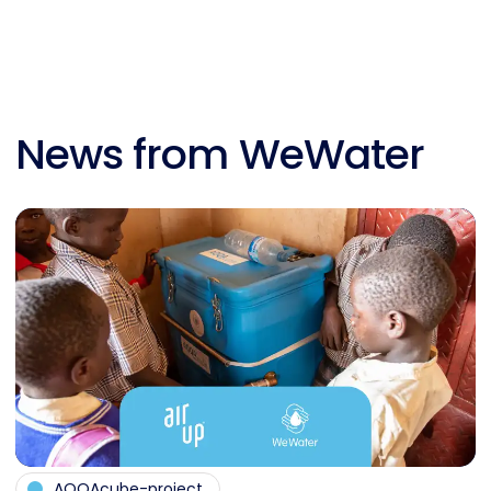
News from WeWater
AQQAcube-project