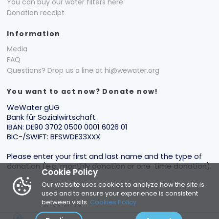
You can buy our water filters here
Donation receipt
Information
Media
FAQ
Questions? Drop us a line at hi@wewater.org
You want to act now? Donate now!
WeWater gUG
Bank für Sozialwirtschaft
IBAN: DE90 3702 0500 0001 6026 01
BIC-/SWIFT: BFSWDE33XXX
Please enter your first and last name and the type of
donation (e.g. monthly donation or one-time donation).
Cookie Policy
Our website uses cookies to analyze how the site is
used and to ensure your experience is consistent
between visits.
Cookies Policy