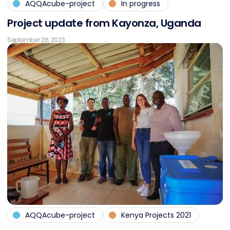
AQQAcube-project
In progress
Pro­ject up­date from Kayon­za, Ugan­da
September 26, 2023
AQQAcube-project
Kenya Projects 2021