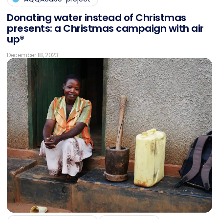
Do­na­ting wa­ter in­s­tead of Christ­mas
pres­ents: a Christ­mas cam­pai­gn with air
up®
December 18, 2023