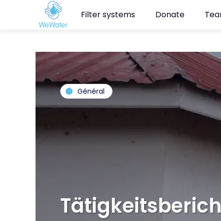
Navigated to Tä­tig­keits­be­richt 2019
Filter systems
Donate
Te
Général
Tä­tig­keits­be­ric