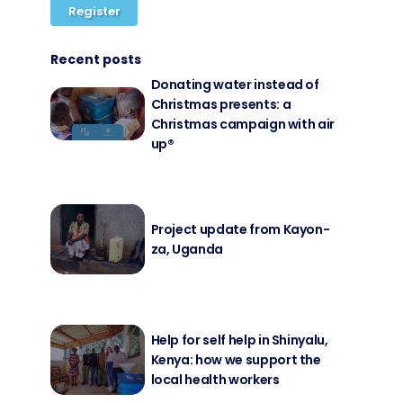
Register
Recent posts
Do­na­ting wa­ter in­s­tead of
Christ­mas pres­ents: a
Christ­mas cam­pai­gn with air
up®
Pro­ject up­date from Kayon­
za, Ugan­da
Help for self help in Shin­ya­lu,
Ke­nya: how we sup­port the
lo­cal health workers