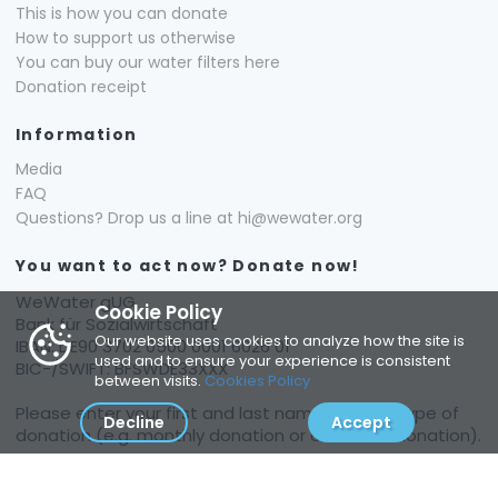
This is how you can donate
How to support us otherwise
You can buy our water filters here
Donation receipt
Information
Media
FAQ
Questions? Drop us a line at hi@wewater.org
You want to act now? Donate now!
WeWater gUG
Cookie Policy
Bank für Sozialwirtschaft
Our website uses cookies to analyze how the site is
IBAN: DE90 3702 0500 0001 6026 01
used and to ensure your experience is consistent
BIC-/SWIFT: BFSWDE33XXX
between visits.
Cookies Policy
Please enter your first and last name and the type of
Decline
Accept
donation (e.g. monthly donation or one-time donation).