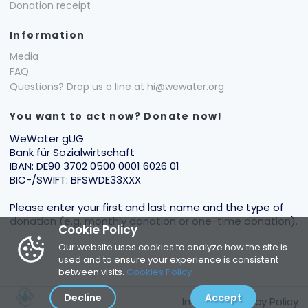
Donation receipt
Information
Media
FAQ
Questions? Drop us a line at hi@wewater.org
You want to act now? Donate now!
WeWater gUG
Bank für Sozialwirtschaft
IBAN: DE90 3702 0500 0001 6026 01
BIC-/SWIFT: BFSWDE33XXX
Please enter your first and last name and the type of
donation (e.g. monthly donation or one-time donation).
Cookie Policy
Our website uses cookies to analyze how the site is
used and to ensure your experience is consistent
between visits.
Cookies Policy
Decline
Accept
Imprint
|
Privacy Policy