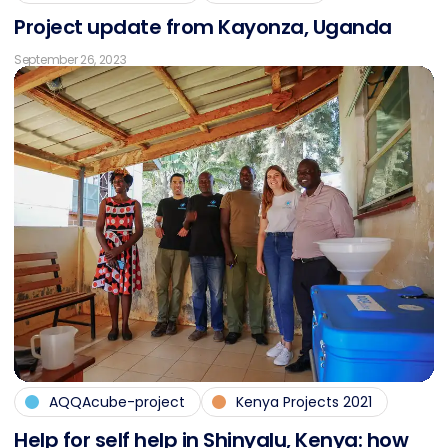
Pro­ject up­date from Kayon­za, Ugan­da
September 26, 2023
AQQAcube-project
Kenya Projects 2021
Help for self help in Shin­ya­lu, Ke­nya: how