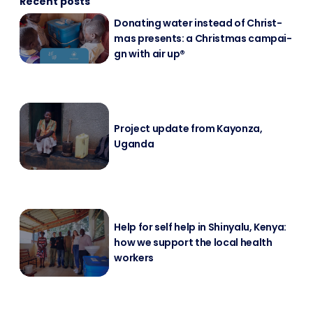
Recent posts
Do­na­ting wa­ter in­s­tead of Christ­
mas pres­ents: a Christ­mas cam­pai­
gn with air up®
Pro­ject up­date from Kayon­za,
Ugan­da
Help for self help in Shin­ya­lu, Ke­nya:
how we sup­port the lo­cal health
workers