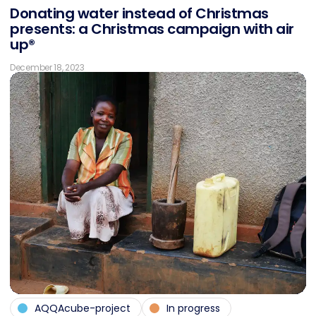
Do­na­ting wa­ter in­s­tead of Christ­mas
pres­ents: a Christ­mas cam­pai­gn with air
up®
December 18, 2023
AQQAcube-project
In progress