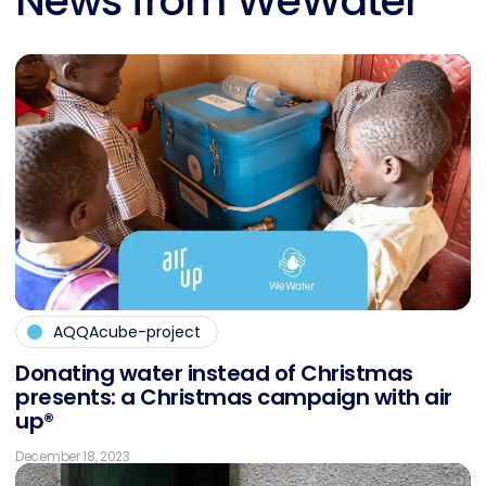
News from WeWater
AQQAcube-project
Do­na­ting wa­ter in­s­tead of Christ­mas
pres­ents: a Christ­mas cam­pai­gn with air
up®
December 18, 2023