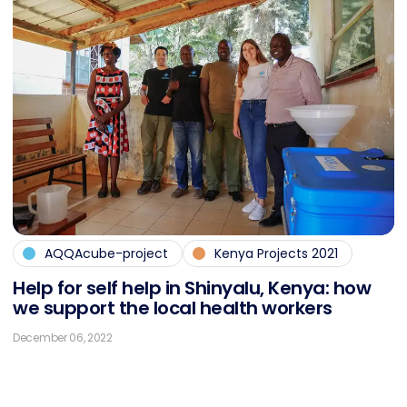
AQQAcube-project
Kenya Projects 2021
Help for self help in Shin­ya­lu, Ke­nya: how
we sup­port the lo­cal health workers
December 06, 2022