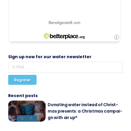
Sign up now for our water newsletter
Register
Recent posts
Do­na­ting wa­ter in­s­tead of Christ­
mas pres­ents: a Christ­mas cam­pai­
gn with air up®