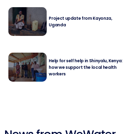
Pro­ject up­date from Kayon­za,
Ugan­da
Help for self help in Shin­ya­lu, Ke­nya:
how we sup­port the lo­cal health
workers