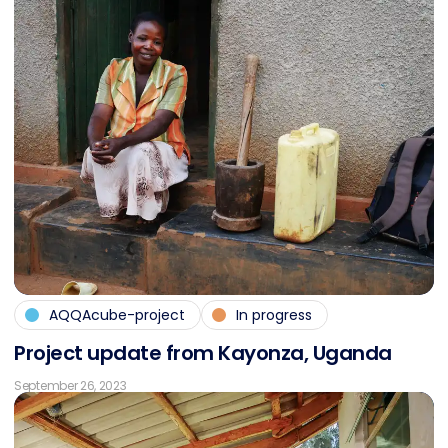
AQQAcube-project
In progress
Pro­ject up­date from Kayon­za, Ugan­da
September 26, 2023