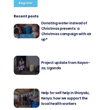
Register
Recent posts
Do­na­ting wa­ter in­s­tead of
Christ­mas pres­ents: a
Christ­mas cam­pai­gn with air
up®
Pro­ject up­date from Kayon­
za, Ugan­da
Help for self help in Shin­ya­lu,
Ke­nya: how we sup­port the
lo­cal health workers