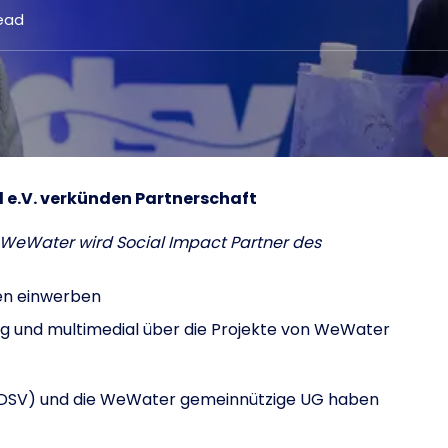
ead
.V. verk
ü
nden Partnerschaft
WeWater wird Social Impact Partner des
den einwerben
ig und multimedial über die Projekte von WeWater
(DSV) und die WeWater gemeinnützige UG haben