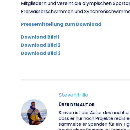
Mitgliedern und vereint die olympischen Sport
Freiwasserschwimmen und Synchronschwimme
Pressemitteilung zum Download
Download Bild 1
Download Bild 2
Download Bild 3
Steven Hille
ÜBER DEN AUTOR
Steven ist der Autor des nachhal
dass er nur noch Projekte realisi
sammelte er Spenden für ein Tige
baute einen Brunnen in Uganda u