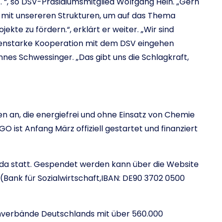
ht. “, so DSV-Präsidiumsmitglied Wolfgang Hein. „Gern
r mit unsereren Strukturen, um auf das Thema
e zu fördern.“, erklärt er weiter. „Wir sind
itenstarke Kooperation mit dem DSV eingehen
s Schwessinger. „Das gibt uns die Schlagkraft,
n an, die energiefrei und ohne Einsatz von Chemie
GO ist Anfang März offiziell gestartet und finanziert
nda statt. Gespendet werden kann über die Website
Bank für Sozialwirtschaft,IBAN: DE90 3702 0500
mmverbände Deutschlands mit über 560.000