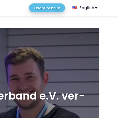
English
I want to help!
r­band e.V. ver­