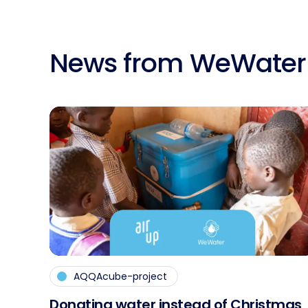
News from WeWater
AQQAcube-project
Do­na­ting wa­ter in­s­tead of Christ­mas