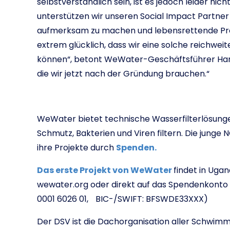
selbstverständlich sein, ist es jedoch leider nic
unterstützen wir unseren Social Impact Partne
aufmerksam zu machen und lebensrettende Projekt
extrem glücklich, dass wir eine solche reichwe
können“, betont WeWater-Geschäftsführer Hanne
die wir jetzt nach der Gründung brauchen.“
WeWater bietet technische Wasserfilterlösunge
Schmutz, Bakterien und Viren filtern. Die junge N
ihre Projekte durch
Spenden.
Das erste Projekt von WeWater
findet in Uga
wewater.org oder direkt auf das Spendenkonto (
0001 6026 01, BIC-/SWIFT: BFSWDE33XXX)
Der DSV ist die Dachorganisation aller Schwi