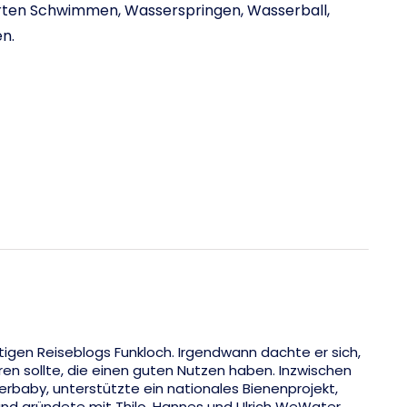
arten Schwimmen, Wasserspringen, Wasserball,
n.
tigen Reiseblogs Funkloch. Irgendwann dachte er sich,
eren sollte, die einen guten Nutzen haben. Inzwischen
rbaby, unterstützte ein nationales Bienenprojekt,
nd gründete mit Thilo, Hannes und Ulrich WeWater.