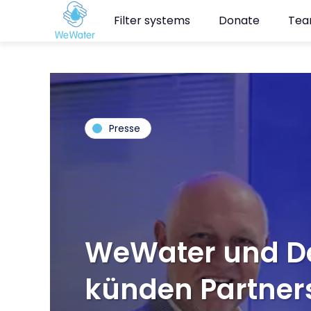
Filter systems
Donate
Te
Presse
We­Wa­ter und D
kün­den Part­ner