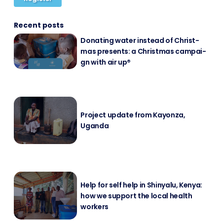
Recent posts
Do­na­ting wa­ter in­s­tead of Christ­
mas pres­ents: a Christ­mas cam­pai­
gn with air up®
Pro­ject up­date from Kayon­za,
Ugan­da
Help for self help in Shin­ya­lu, Ke­nya:
how we sup­port the lo­cal health
workers