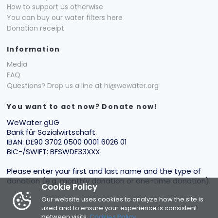
How to support us otherwise
You can buy our water filters here
Donation receipt
Information
Media
FAQ
Questions? Drop us a line at hi@wewater.org
You want to act now? Donate now!
WeWater gUG
Bank für Sozialwirtschaft
IBAN: DE90 3702 0500 0001 6026 01
BIC-/SWIFT: BFSWDE33XXX
Please enter your first and last name and the type of
donation (e.g. monthly donation or one-time donation).
Cookie Policy
Our website uses cookies to analyze how the site is
used and to ensure your experience is consistent
between visits.
Cookies Policy