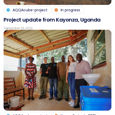
AQQAcube-project
In progress
Pro­ject up­date from Kayon­za, Ugan­da
September 26, 2023