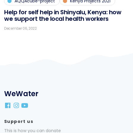
AQQAcube-project
Kenya Projects 2021
Help for self help in Shin­ya­lu, Ke­nya: how
we sup­port the lo­cal health workers
December 06, 2022
WeWater
Support us
This is how you can donate