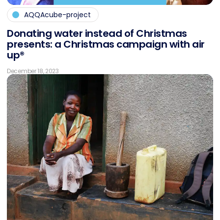
AQQAcube-project
Do­na­ting wa­ter in­s­tead of Christ­mas
pres­ents: a Christ­mas cam­pai­gn with air
up®
December 18, 2023