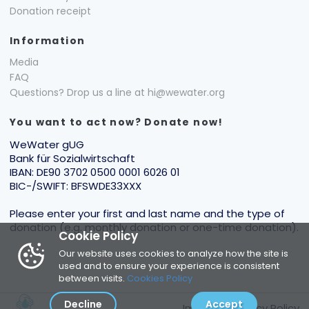
Donation receipt
Information
Media
FAQ
Questions? Drop us a line at hi@wewater.org
You want to act now? Donate now!
WeWater gUG
Bank für Sozialwirtschaft
IBAN: DE90 3702 0500 0001 6026 01
BIC-/SWIFT: BFSWDE33XXX
Please enter your first and last name and the type of
donation (e.g. monthly donation or one-time donation).
Cookie Policy
Our website uses cookies to analyze how the site is
used and to ensure your experience is consistent
between visits.
Cookies Policy
Decline
Accept
Imprint
|
Privacy Policy