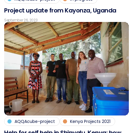
Pro­ject up­date from Kayon­za, Ugan­da
September 26, 2023
AQQAcube-project
Kenya Projects 2021
Help for self help in Shin­ya­lu, Ke­nya: how