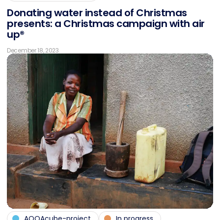
Do­na­ting wa­ter in­s­tead of Christ­mas
pres­ents: a Christ­mas cam­pai­gn with air
up®
December 18, 2023
AQQAcube-project
In progress