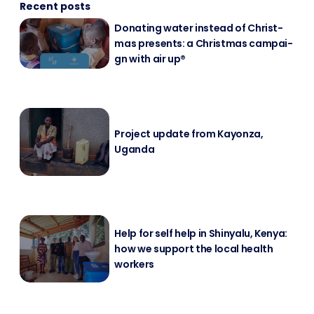
Recent posts
Do­na­ting wa­ter in­s­tead of Christ­
mas pres­ents: a Christ­mas cam­pai­
gn with air up®
Pro­ject up­date from Kayon­za,
Ugan­da
Help for self help in Shin­ya­lu, Ke­nya:
how we sup­port the lo­cal health
workers