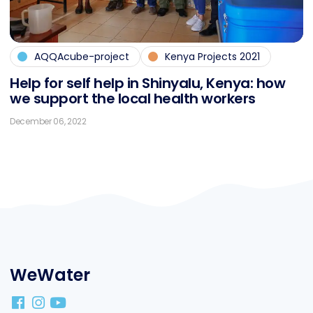
AQQAcube-project
Kenya Projects 2021
Help for self help in Shin­ya­lu, Ke­nya: how
we sup­port the lo­cal health workers
December 06, 2022
WeWater