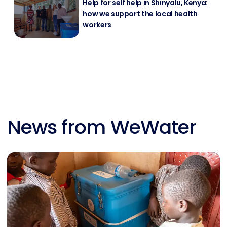
Help for self help in Shin­ya­lu, Ke­nya:
how we sup­port the lo­cal health
workers
News from WeWater