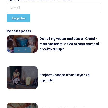
Register
Recent posts
Do­na­ting wa­ter in­s­tead of Christ­
mas pres­ents: a Christ­mas cam­pai­
gn with air up®
Pro­ject up­date from Kayon­za,
Ugan­da