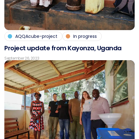
AQQAcube-project
In progress
Pro­ject up­date from Kayon­za, Ugan­da
September 26, 2023