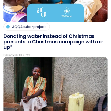
AQQAcube-project
Do­na­ting wa­ter in­s­tead of Christ­mas
pres­ents: a Christ­mas cam­pai­gn with air
up®
December 18, 2023