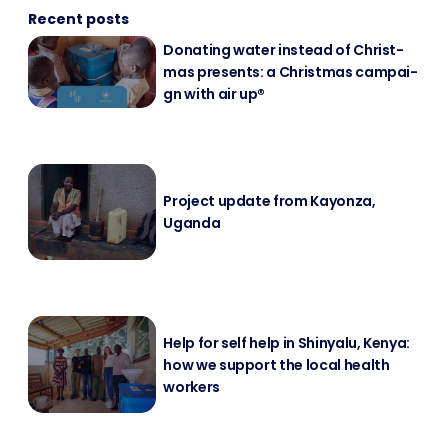
Recent posts
Do­na­ting wa­ter in­s­tead of Christ­
mas pres­ents: a Christ­mas cam­pai­
gn with air up®
Pro­ject up­date from Kayon­za,
Ugan­da
Help for self help in Shin­ya­lu, Ke­nya:
how we sup­port the lo­cal health
workers