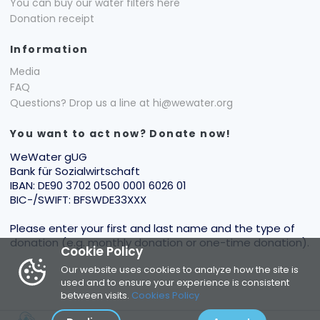
You can buy our water filters here
Donation receipt
Information
Media
FAQ
Questions? Drop us a line at hi@wewater.org
You want to act now? Donate now!
WeWater gUG
Bank für Sozialwirtschaft
IBAN: DE90 3702 0500 0001 6026 01
BIC-/SWIFT: BFSWDE33XXX
Please enter your first and last name and the type of
donation (e.g. monthly donation or one-time donation).
Cookie Policy
Our website uses cookies to analyze how the site is
used and to ensure your experience is consistent
between visits.
Cookies Policy