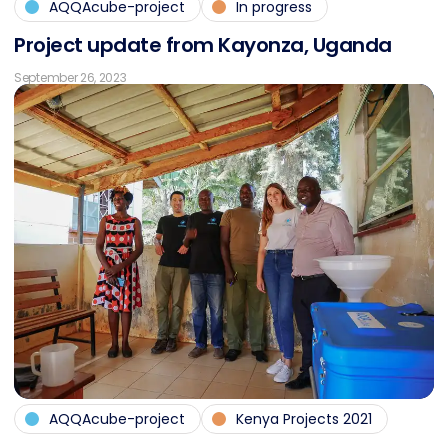
AQQAcube-project
In progress
Pro­ject up­date from Kayon­za, Ugan­da
September 26, 2023
AQQAcube-project
Kenya Projects 2021