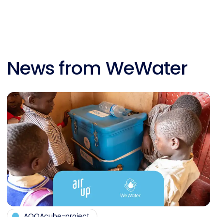
News from WeWater
AQQAcube-project