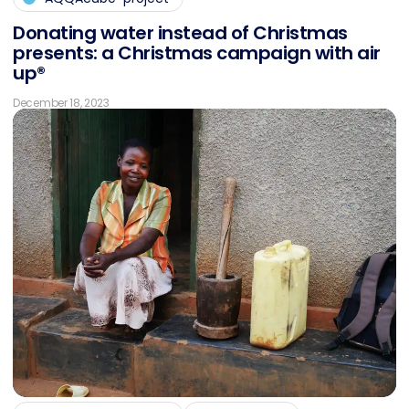
Do­na­ting wa­ter in­s­tead of Christ­mas
pres­ents: a Christ­mas cam­pai­gn with air
up®
December 18, 2023